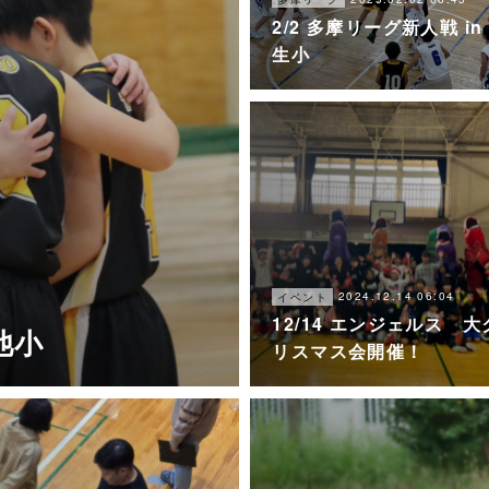
2/2 多摩リーグ新人戦 in
生小
2024.12.14 06:04
イベント
12/14 エンジェルス 大
長池小
リスマス会開催！