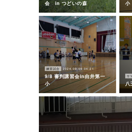
会 in つどいの森
小
2024.09.09 04:21
練習試合
9/8 審判講習会in由井第一
サ
小
八