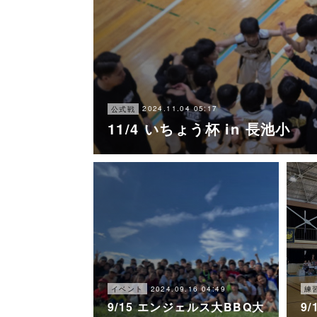
2024.11.04 05:17
公式戦
11/4 いちょう杯 in 長池小
2024.09.16 04:49
イベント
練
9/15 エンジェルス大BBQ大
9