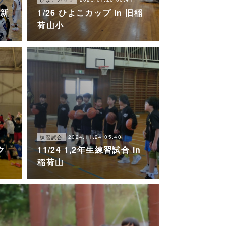
 新
1/26 ひよこカップ in 旧稲
荷山小
2024.11.24 05:40
練習試合
ク
11/24 1,2年生練習試合 in
稲荷山