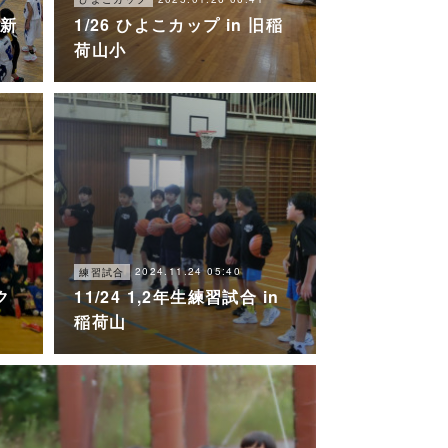
 新
1/26 ひよこカップ in 旧稲
荷山小
2024.11.24 05:40
練習試合
ク
11/24 1,2年生練習試合 in
稲荷山