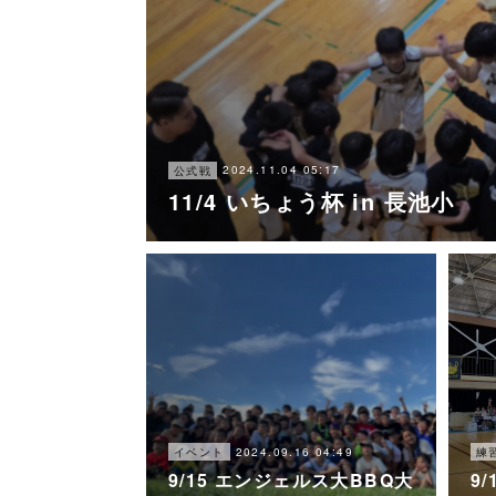
2024.11.04 05:17
公式戦
11/4 いちょう杯 in 長池小
2024.09.16 04:49
イベント
練
9/15 エンジェルス大BBQ大
9