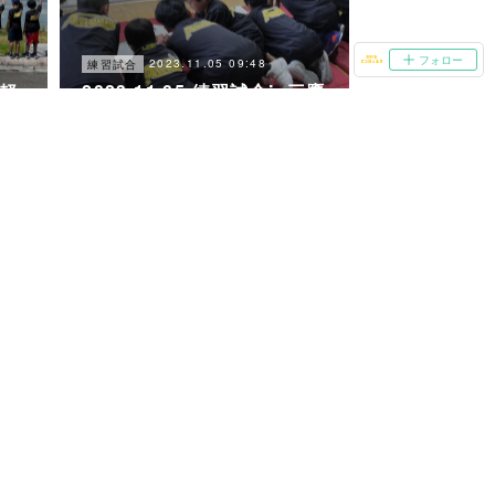
フォロー
2023.11.05 09:48
練習試合
気軽
2023.11.05.練習試合in三鷹
第３小
2023.10.29 09:29
練習試合
戸
10/29 ハロウィンカップin
上壱分方小