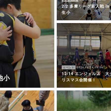
2/2 多摩リーグ新人戦 in
生小
2024.12.14 06:04
イベント
12/14 エンジェルス 大
長池小
リスマス会開催！