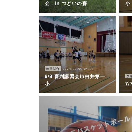
会 in つどいの森
小
2024.09.09 04:21
練習試合
9/8 審判講習会in由井第一
多
小
7